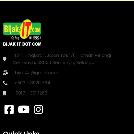
43-1, Tingkat, 1, Jalan Tps 1/6, Taman Pelangi
Semenyih, 43500 Semenyih, Selangor
bijak4u@gmail.com
+603 - 8920 7641
+6017 - 301 1263